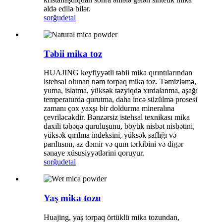
əldə edilə bilər.
sorğu
detal
Təbii mika toz
HUAJING keyfiyyətli təbii mika qırıntılarından
istehsal olunan nəm torpaq mika toz. Təmizləmə,
yuma, islatma, yüksək təzyiqdə xırdalanma, aşağı
temperaturda qurutma, daha incə süzülmə prosesi
zamanı çox yaxşı bir doldurma mineralına
çevriləcəkdir. Bənzərsiz istehsal texnikası mika
daxili təbəqə quruluşunu, böyük nisbət nisbətini,
yüksək qırılma indeksini, yüksək saflığı və
parıltısını, az dəmir və qum tərkibini və digər
sənaye xüsusiyyətlərini qoruyur.
sorğu
detal
Yaş mika tozu
Huajing, yaş torpaq örtüklü mika tozundan,