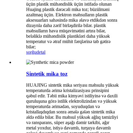
üçün plastik mühəndislik üçün istifadə olunan
Huajing plastik dərəcəli mika toz; büzülməni
azaltmaq üçün. Elektron məhsulların plastik
aksesuarları sahəsində mika əlavə etdikdən sonra
dizaynla daha zərif birləşdirilə bilər. plastik
məhsulların hava müqavimətini artıra bilər,
beləliklə mühəndislik plastikləri daha yüksək
temperatur və ətraf mühit fərqlərinə tab gətirə
bilər;
sorğu
detal
Sintetik mika toz
HUAJING sintetik mika seriyası məhsulu yüksək
temperaturda ərimə kristalizasiyası prinsipini
qəbul edir. Təbii mika kimyəvi istiliyinə və daxili
quruluşuna görə istilik elektrolizindən və yüksək
temperaturda ərimədən, soyuduqdan və
kristallaşdıqdan sonra əmələ gələn sintetik mika
əldə edilə bilər. Bu məhsul yüksək ağlıq təmizliyi
və ransparans, süper aşağı dəmir tərkibi, ağır
metal yoxdur, istiyə davamlı, turşuya davamlı