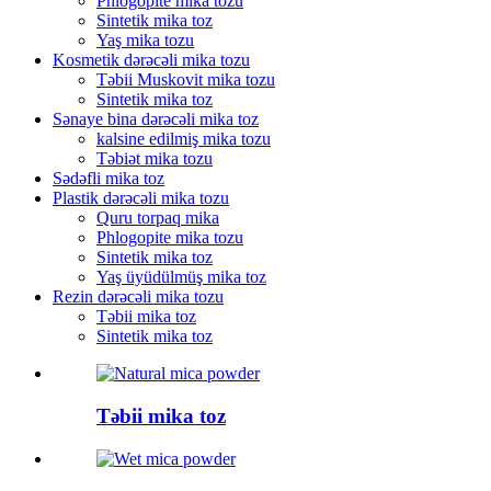
Phlogopite mika tozu
Sintetik mika toz
Yaş mika tozu
Kosmetik dərəcəli mika tozu
Təbii Muskovit mika tozu
Sintetik mika toz
Sənaye bina dərəcəli mika toz
kalsine edilmiş mika tozu
Təbiət mika tozu
Sədəfli mika toz
Plastik dərəcəli mika tozu
Quru torpaq mika
Phlogopite mika tozu
Sintetik mika toz
Yaş üyüdülmüş mika toz
Rezin dərəcəli mika tozu
Təbii mika toz
Sintetik mika toz
Təbii mika toz