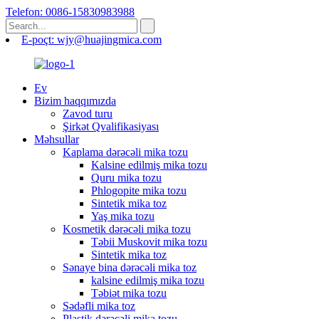
Telefon: 0086-15830983988
E-poçt: wjy@huajingmica.com
Ev
Bizim haqqımızda
Zavod turu
Şirkət Qvalifikasiyası
Məhsullar
Kaplama dərəcəli mika tozu
Kalsine edilmiş mika tozu
Quru mika tozu
Phlogopite mika tozu
Sintetik mika toz
Yaş mika tozu
Kosmetik dərəcəli mika tozu
Təbii Muskovit mika tozu
Sintetik mika toz
Sənaye bina dərəcəli mika toz
kalsine edilmiş mika tozu
Təbiət mika tozu
Sədəfli mika toz
Plastik dərəcəli mika tozu