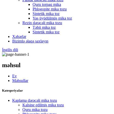
Quru torpaq mika
Phlogopite mika tozu
Sintetik mika toz
Yaş üyüdülmüş mika toz
Rezin dərəcəli mika tozu
Təbii mika toz
Sintetik mika toz
Xəbərlər
Bizimlə əlaqə saxlayın
İngilis dili
məhsul
Ev
Məhsullar
Kateqoriyalar
Kaplama dərəcəli mika tozu
Kalsine edilmiş mika tozu
Quru mika tozu