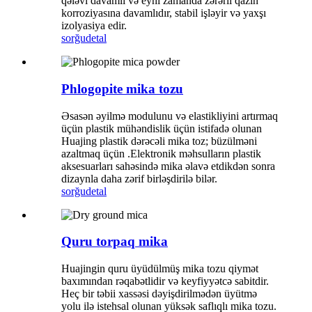
qələvi davamlı və eyni zamanda zərərli qazın
korroziyasına davamlıdır, stabil işləyir və yaxşı
izolyasiya edir.
sorğu
detal
Phlogopite mika tozu
Əsasən əyilmə modulunu və elastikliyini artırmaq
üçün plastik mühəndislik üçün istifadə olunan
Huajing plastik dərəcəli mika toz; büzülməni
azaltmaq üçün .Elektronik məhsulların plastik
aksesuarları sahəsində mika əlavə etdikdən sonra
dizaynla daha zərif birləşdirilə bilər.
sorğu
detal
Quru torpaq mika
Huajingin quru üyüdülmüş mika tozu qiymət
baxımından rəqabətlidir və keyfiyyətcə sabitdir.
Heç bir təbii xassəsi dəyişdirilmədən üyütmə
yolu ilə istehsal olunan yüksək saflıqlı mika tozu.