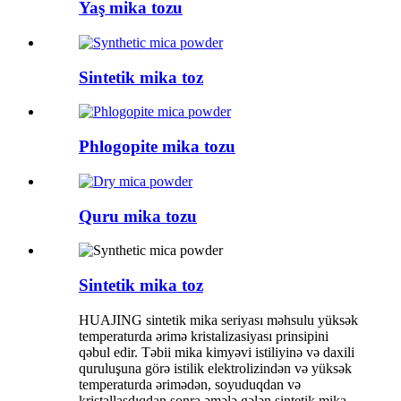
Yaş mika tozu
Sintetik mika toz
Phlogopite mika tozu
Quru mika tozu
Sintetik mika toz
HUAJING sintetik mika seriyası məhsulu yüksək
temperaturda ərimə kristalizasiyası prinsipini
qəbul edir. Təbii mika kimyəvi istiliyinə və daxili
quruluşuna görə istilik elektrolizindən və yüksək
temperaturda ərimədən, soyuduqdan və
kristallaşdıqdan sonra əmələ gələn sintetik mika