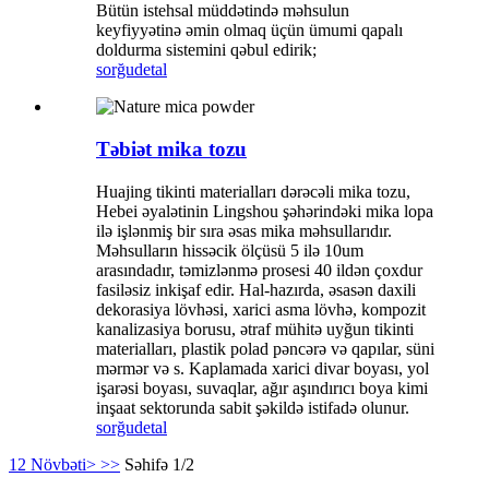
Bütün istehsal müddətində məhsulun
keyfiyyətinə əmin olmaq üçün ümumi qapalı
doldurma sistemini qəbul edirik;
sorğu
detal
Təbiət mika tozu
Huajing tikinti materialları dərəcəli mika tozu,
Hebei əyalətinin Lingshou şəhərindəki mika lopa
ilə işlənmiş bir sıra əsas mika məhsullarıdır.
Məhsulların hissəcik ölçüsü 5 ilə 10um
arasındadır, təmizlənmə prosesi 40 ildən çoxdur
fasiləsiz inkişaf edir. Hal-hazırda, əsasən daxili
dekorasiya lövhəsi, xarici asma lövhə, kompozit
kanalizasiya borusu, ətraf mühitə uyğun tikinti
materialları, plastik polad pəncərə və qapılar, süni
mərmər və s. Kaplamada xarici divar boyası, yol
işarəsi boyası, suvaqlar, ağır aşındırıcı boya kimi
inşaat sektorunda sabit şəkildə istifadə olunur.
sorğu
detal
1
2
Növbəti>
>>
Səhifə 1/2