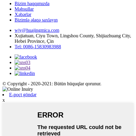
Bizim haqqımızda
Məhsullar
Xəbərlər
Bizimlə əlaqə saxlayın
wjy@huajingmica.com
Xujiatuan, Ciyu Town, Lingshou County, Shijiazhuang City,
Hebei Province, Çin
Tel: 0086-15830983988
© Copyright - 2020-2021: Bütün hüquqlar qorunur.
E-poçt göndər
x