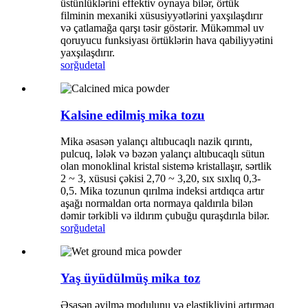
üstünlüklərini effektiv oynaya bilər, örtük
filminin mexaniki xüsusiyyətlərini yaxşılaşdırır
və çatlamağa qarşı təsir göstərir. Mükəmməl uv
qoruyucu funksiyası örtüklərin hava qabiliyyətini
yaxşılaşdırır.
sorğu
detal
Kalsine edilmiş mika tozu
Mika əsasən yalançı altıbucaqlı nazik qırıntı,
pulcuq, lələk və bəzən yalançı altıbucaqlı sütun
olan monoklinal kristal sistemə kristallaşır, sərtlik
2 ~ 3, xüsusi çəkisi 2,70 ~ 3,20, sıx sıxlıq 0,3-
0,5. Mika tozunun qırılma indeksi artdıqca artır
aşağı normaldan orta normaya qaldırıla bilən
dəmir tərkibli və ildırım çubuğu quraşdırıla bilər.
sorğu
detal
Yaş üyüdülmüş mika toz
Əsasən əyilmə modulunu və elastikliyini artırmaq