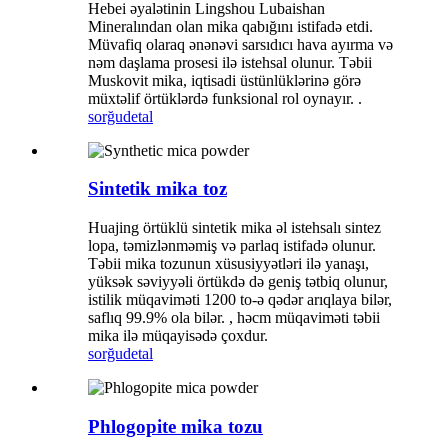
Hebei əyalətinin Lingshou Lubaishan
Mineralından olan mika qabığını istifadə etdi.
Müvafiq olaraq ənənəvi sarsıdıcı hava ayırma və
nəm daşlama prosesi ilə istehsal olunur. Təbii
Muskovit mika, iqtisadi üstünlüklərinə görə
müxtəlif örtüklərdə funksional rol oynayır. .
sorğu
detal
Sintetik mika toz
Huajing örtüklü sintetik mika əl istehsalı sintez
lopa, təmizlənməmiş və parlaq istifadə olunur.
Təbii mika tozunun xüsusiyyətləri ilə yanaşı,
yüksək səviyyəli örtükdə də geniş tətbiq olunur,
istilik müqaviməti 1200 to-ə qədər arıqlaya bilər,
saflıq 99.9% ola bilər. , həcm müqaviməti təbii
mika ilə müqayisədə çoxdur.
sorğu
detal
Phlogopite mika tozu