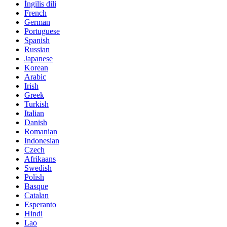
İngilis dili
French
German
Portuguese
Spanish
Russian
Japanese
Korean
Arabic
Irish
Greek
Turkish
Italian
Danish
Romanian
Indonesian
Czech
Afrikaans
Swedish
Polish
Basque
Catalan
Esperanto
Hindi
Lao