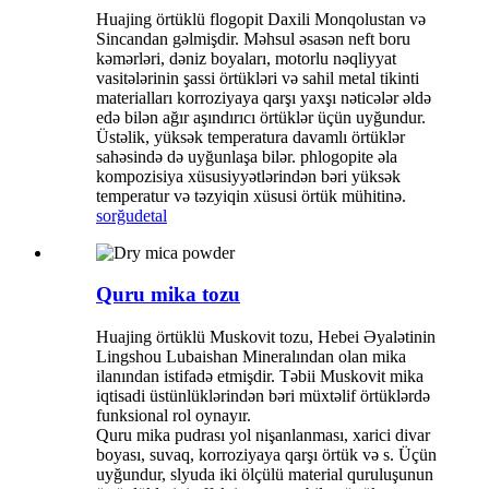
Huajing örtüklü flogopit Daxili Monqolustan və
Sincandan gəlmişdir. Məhsul əsasən neft boru
kəmərləri, dəniz boyaları, motorlu nəqliyyat
vasitələrinin şassi örtükləri və sahil metal tikinti
materialları korroziyaya qarşı yaxşı nəticələr əldə
edə bilən ağır aşındırıcı örtüklər üçün uyğundur.
Üstəlik, yüksək temperatura davamlı örtüklər
sahəsində də uyğunlaşa bilər. phlogopite əla
kompozisiya xüsusiyyətlərindən bəri yüksək
temperatur və təzyiqin xüsusi örtük mühitinə.
sorğu
detal
Quru mika tozu
Huajing örtüklü Muskovit tozu, Hebei Əyalətinin
Lingshou Lubaishan Mineralından olan mika
ilanından istifadə etmişdir. Təbii Muskovit mika
iqtisadi üstünlüklərindən bəri müxtəlif örtüklərdə
funksional rol oynayır.
Quru mika pudrası yol nişanlanması, xarici divar
boyası, suvaq, korroziyaya qarşı örtük və s. Üçün
uyğundur, slyuda iki ölçülü material quruluşunun